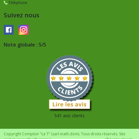
Téléphone
Suivez nous
Note globale : 5/5
541 avis clients
Copyright Comptoir "Le T" (sarl math.dom). Tous droits réservés. Site