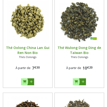
Erh
(5)
Afficher
les
résultats
Thé Oolong China Lan Gui
Thé Wulong Dong Ding de
Ren Non Bio
Taïwan Bio
Thés Oolongs
Thés Oolongs
€
30
€
20
7
10
À partir de
À partir de