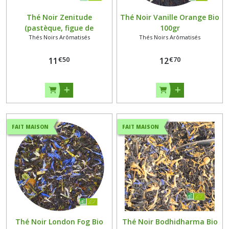
Thé Noir Zenitude
Thé Noir Vanille Orange Bio
(pastèque, figue de
100gr
Thés Noirs Arômatisés
Thés Noirs Arômatisés
barbarie) Bio 100 grammes
€
50
€
70
11
12
FAIT MAISON
FAIT MAISON
Thé Noir London Fog Bio
Thé Noir Bodhidharma Bio