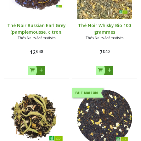
Thé Noir Russian Earl Grey
Thé Noir Whisky Bio 100
(pamplemousse, citron,
grammes
Thés Noirs Arômatisés
Thés Noirs Arômatisés
bergamote) Bio 100
grammes
€
40
€
40
12
7
FAIT MAISON