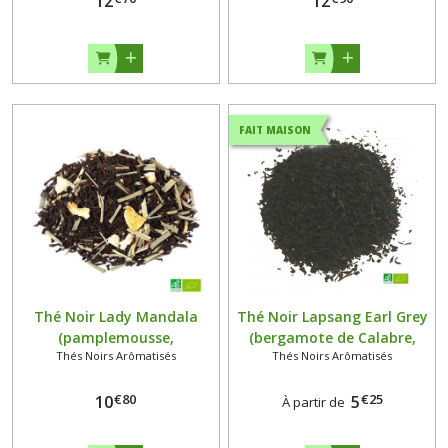
12
12
FAIT MAISON
Thé Noir Lady Mandala
Thé Noir Lapsang Earl Grey
(pamplemousse,
(bergamote de Calabre,
Thés Noirs Arômatisés
Thés Noirs Arômatisés
mandarine) Bio 100
fumé) Bio
grammes
€
80
€
25
10
5
À partir de