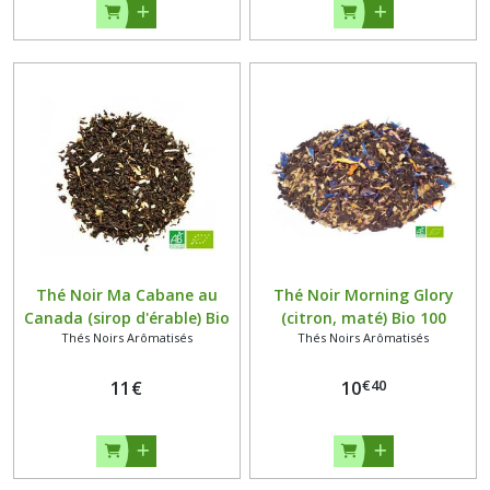
Thé Noir Ma Cabane au
Thé Noir Morning Glory
Canada (sirop d'érable) Bio
(citron, maté) Bio 100
Thés Noirs Arômatisés
Thés Noirs Arômatisés
100 grammes
grammes
€
40
11
€
10