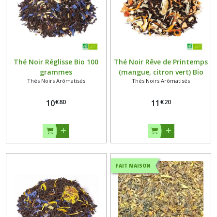
Thé Noir Réglisse Bio 100
Thé Noir Rêve de Printemps
grammes
(mangue, citron vert) Bio
Thés Noirs Arômatisés
Thés Noirs Arômatisés
100 grammes
€
80
€
20
10
11
FAIT MAISON