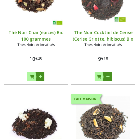
Thé Noir Chaï (épices) Bio
Thé Noir Cocktail de Cerise
100 grammes
(Cerise Griotte, hibiscus) Bio
Thés Noirs Arômatisés
Thés Noirs Arômatisés
100 grammes
€
20
€
10
10
9
FAIT MAISON