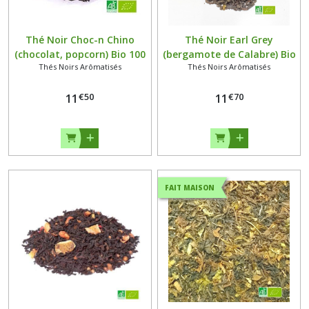
Thé Noir Choc-n Chino
Thé Noir Earl Grey
(chocolat, popcorn) Bio 100
(bergamote de Calabre) Bio
Thés Noirs Arômatisés
Thés Noirs Arômatisés
grammes
100 grammes
€
50
€
70
11
11
FAIT MAISON