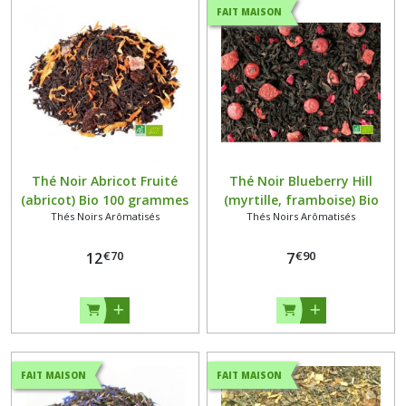
FAIT MAISON
Afficher
les
résultats
Thé Noir Abricot Fruité
Thé Noir Blueberry Hill
(abricot) Bio 100 grammes
(myrtille, framboise) Bio
Thés Noirs Arômatisés
Thés Noirs Arômatisés
100 grammes
€
70
€
90
12
7
FAIT MAISON
FAIT MAISON