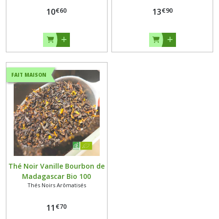
€
60
€
90
10
13
FAIT MAISON
Thé Noir Vanille Bourbon de
Madagascar Bio 100
Thés Noirs Arômatisés
grammes
€
70
11