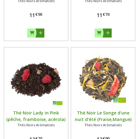
Thés Noirs Arômatisés
Thés Noirs Arômatisés
grammes
grammes
€
90
€
70
11
11
Thé Noir Lady in Pink
Thé Noir Le Songe d'une
(pêche, framboise, acérola)
nuit d'été (Fraise,Mangue)
Thés Noirs Arômatisés
Thés Noirs Arômatisés
Bio 100 grammes
Bio 100 grammes
€
70
€
90