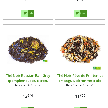
Thé Noir Russian Earl Grey
Thé Noir Rêve de Printemps
(pamplemousse, citron,
(mangue, citron vert) Bio
Thés Noirs Arômatisés
Thés Noirs Arômatisés
bergamote) Bio 100
100 grammes
grammes
€
40
€
20
12
11