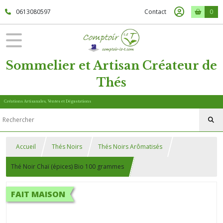
0613080597
Contact
0
Sommelier et Artisan Créateur de
Thés
Créations Artisanales, Ventes et Dégustations
Accueil
Thés Noirs
Thés Noirs Arômatisés
Thé Noir Chaï (épices) Bio 100 grammes
FAIT MAISON