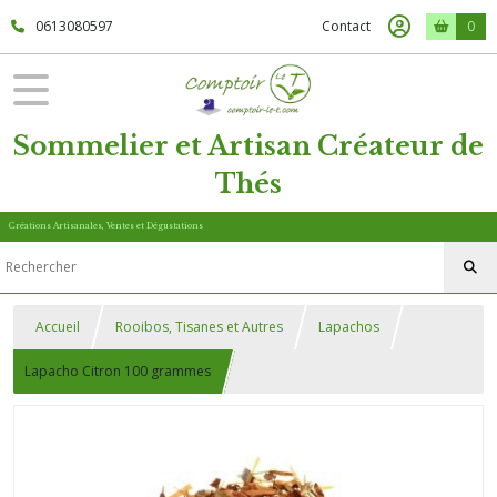
0613080597
Contact
0
Sommelier et Artisan Créateur de
Thés
Créations Artisanales, Ventes et Dégustations
Accueil
Rooibos, Tisanes et Autres
Lapachos
Lapacho Citron 100 grammes